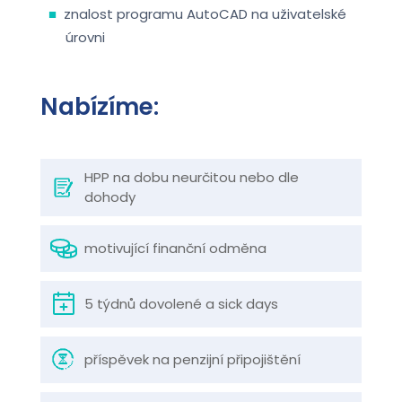
znalost programu AutoCAD na uživatelské
úrovni
Nabízíme:
HPP na dobu neurčitou nebo dle
dohody
motivující finanční odměna
5 týdnů dovolené a sick days
příspěvek na penzijní připojištění