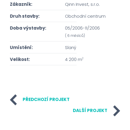
Zákazník:
Qinn Invest, s.r.o.
Druh stavby:
Obchodní centrum
Doba výstavby:
05/2006-11/2006
( 6 měsíců)
Umístění:
Slaný
Velikost:
4 200 m
2
PŘEDCHOZÍ PROJEKT
DALŠÍ PROJEKT