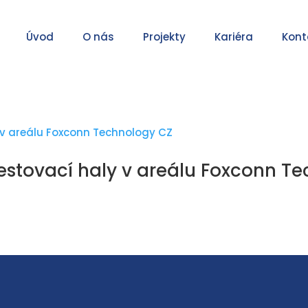
Úvod
O nás
Projekty
Kariéra
Kont
estovací haly v areálu Foxconn T