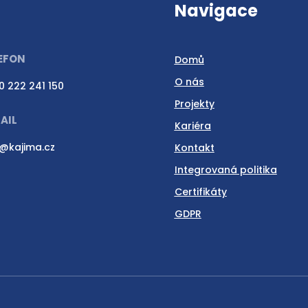
Navigace
EFON
Domů
O nás
0 222 241 150
Projekty
AIL
Kariéra
o@kajima.cz
Kontakt
Integrovaná politika
Certifikáty
GDPR